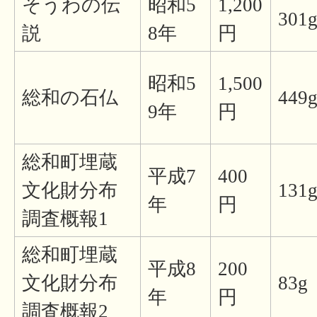
そうわの伝
昭和5
1,200
301
説
8年
円
昭和5
1,500
総和の石仏
449
9年
円
総和町埋蔵
平成7
400
文化財分布
131
年
円
調査概報1
総和町埋蔵
平成8
200
文化財分布
83g
年
円
調査概報2