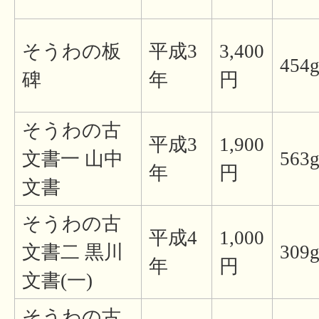
そうわの板
平成3
3,400
454
碑
年
円
そうわの古
平成3
1,900
文書一 山中
563
年
円
文書
そうわの古
平成4
1,000
文書二 黒川
309
年
円
文書(一)
そうわの古