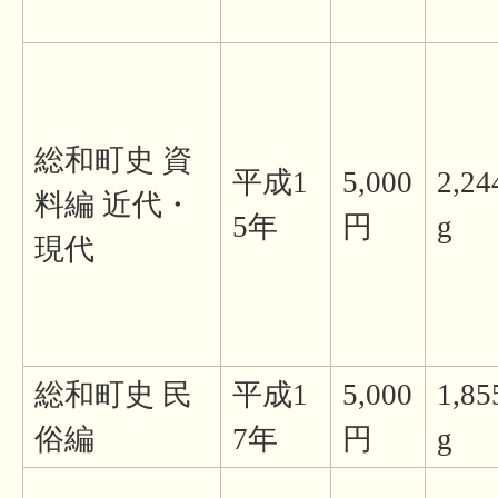
総和町史 資
平成1
5,000
2,24
料編 近代・
5年
円
g
現代
総和町史 民
平成1
5,000
1,85
俗編
7年
円
g