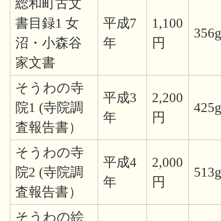
総和町古文
書目録1 女
平成7
1,100
356
沼・小森谷
年
円
家文書
そうわの寺
平成3
2,200
院1 (寺院調
425
年
円
査報告書）
そうわの寺
平成4
2,000
院2 (寺院調
513
年
円
査報告書）
そうわの絵