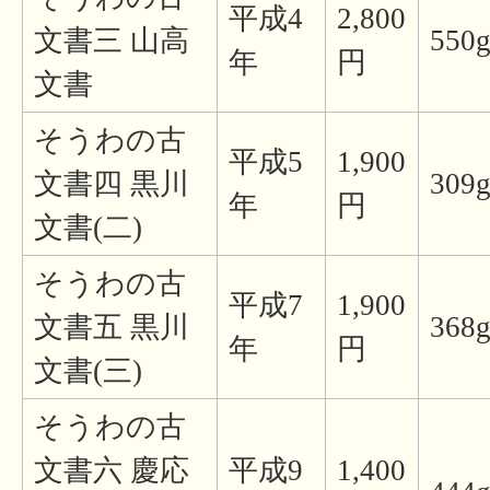
平成4
2,800
文書三 山高
550
年
円
文書
そうわの古
平成5
1,900
文書四 黒川
309
年
円
文書(二)
そうわの古
平成7
1,900
文書五 黒川
368
年
円
文書(三)
そうわの古
文書六 慶応
平成9
1,400