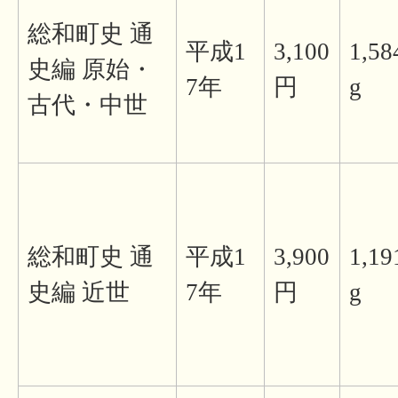
総和町史 通
平成1
3,100
1,58
史編 原始・
7年
円
g
古代・中世
総和町史 通
平成1
3,900
1,19
史編 近世
7年
円
g