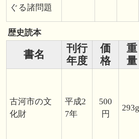
ぐる諸問題
歴史読本
刊行
価
重
書名
年度
格
量
古河市の文
平成2
500
293
化財
7年
円