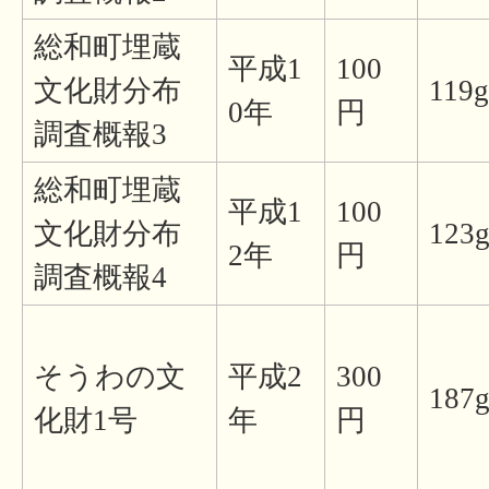
総和町埋蔵
平成1
100
文化財分布
119g
0年
円
調査概報3
総和町埋蔵
平成1
100
文化財分布
123
2年
円
調査概報4
そうわの文
平成2
300
187
化財1号
年
円