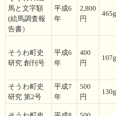
馬と文字額
平成6
2,800
465
(絵馬調査報
年
円
告書）
そうわ町史
平成6
400
107
研究 創刊号
年
円
そうわ町史
平成7
500
130
研究 第2号
年
円
そうわ町史
平成8
500