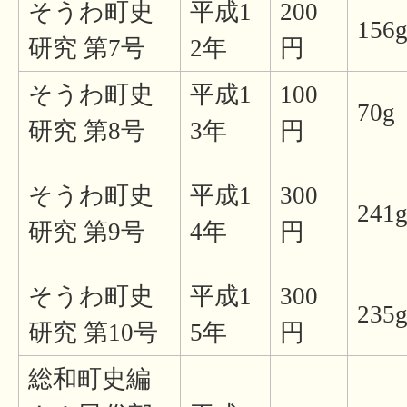
そうわ町史
平成1
200
156
研究 第7号
2年
円
そうわ町史
平成1
100
70g
研究 第8号
3年
円
そうわ町史
平成1
300
241
研究 第9号
4年
円
そうわ町史
平成1
300
235
研究 第10号
5年
円
総和町史編