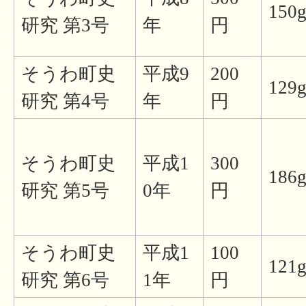
150
研究 第3号
年
円
そうわ町史
平成9
200
129
研究 第4号
年
円
そうわ町史
平成1
300
186
研究 第5号
0年
円
そうわ町史
平成1
100
121
研究 第6号
1年
円