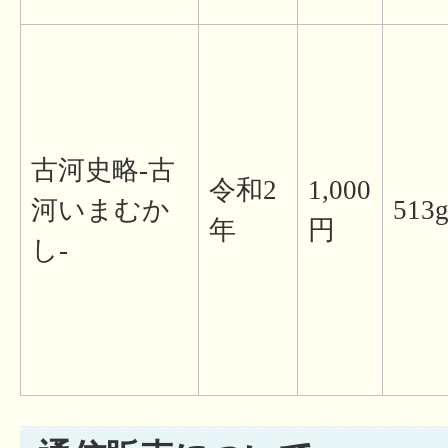
古河史略-古
令和2
1,000
河いまむか
513
年
円
し-