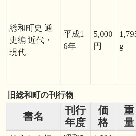
総和町史 通
平成1
5,000
1,79
史編 近代・
6年
円
g
現代
旧総和町の刊行物
刊行
価
重
書名
年度
格
量