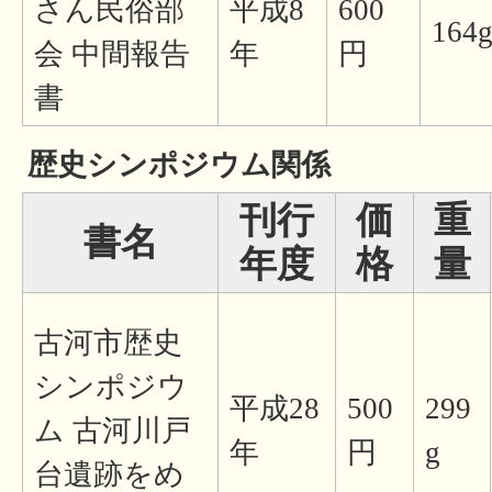
さん民俗部
平成8
600
164
会 中間報告
年
円
書
歴史シンポジウム関係
刊行
価
重
書名
年度
格
量
古河市歴史
シンポジウ
平成28
500
299
ム 古河川戸
年
円
g
台遺跡をめ