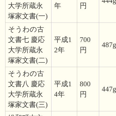
444
大学所蔵永
年
円
塚家文書(一)
そうわの古
文書七 慶応
平成1
700
487
大学所蔵永
2年
円
塚家文書(二)
そうわの古
文書八 慶応
平成1
800
447
大学所蔵永
4年
円
塚家文書(三)