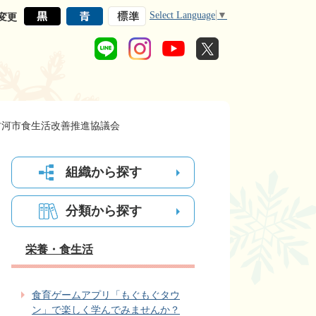
Select Language
▼
変更
古河市食生活改善推進協議会
組織から探す
分類から探す
栄養・食生活
食育ゲームアプリ「もぐもぐタウ
ン」で楽しく学んでみませんか？