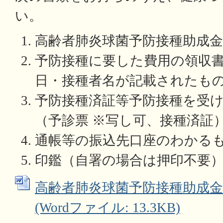
い。
高齢者肺炎球菌予防接種助成金
予防接種に要した費用の領収
日・接種者名が記載されたも
予防接種済証等予防接種を受
（予診票 ※写し可、接種済証
通帳等の振込先口座のわかるも
印鑑（自署の場合は押印不要
高齢者肺炎球菌予防接種助成金
(Wordファイル: 13.3KB)