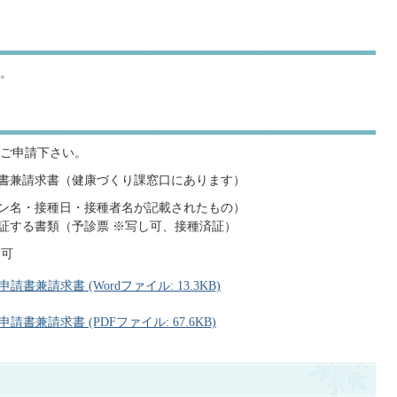
。
ご申請下さい。
請書兼請求書（健康づくり課窓口にあります）
チン名・接種日・接種者名が記載されたもの）
を証する書類（予診票 ※写し可、接種済証）
し可
兼請求書 (Wordファイル: 13.3KB)
兼請求書 (PDFファイル: 67.6KB)