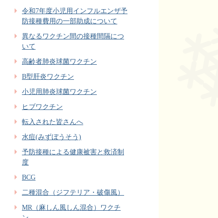
令和7年度小児用インフルエンザ予
防接種費用の一部助成について
異なるワクチン間の接種間隔につ
いて
高齢者肺炎球菌ワクチン
B型肝炎ワクチン
小児用肺炎球菌ワクチン
ヒブワクチン
転入された皆さんへ
水痘(みずぼうそう)
予防接種による健康被害と救済制
度
BCG
二種混合（ジフテリア・破傷風）
MR（麻しん風しん混合）ワクチ
ン