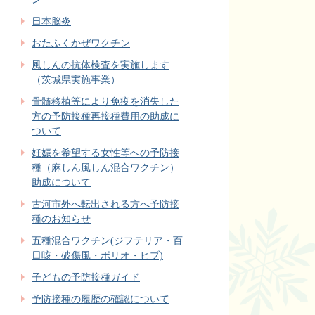
日本脳炎
おたふくかぜワクチン
風しんの抗体検査を実施します
（茨城県実施事業）
骨髄移植等により免疫を消失した
方の予防接種再接種費用の助成に
ついて
妊娠を希望する女性等への予防接
種（麻しん風しん混合ワクチン）
助成について
古河市外へ転出される方へ予防接
種のお知らせ
五種混合ワクチン(ジフテリア・百
日咳・破傷風・ポリオ・ヒブ)
子どもの予防接種ガイド
予防接種の履歴の確認について