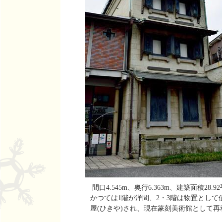
間口4.545m、奥行6.363m、建築面積2
かつては1階が洋間、2・3階は物置とし
屋(ひきや)され、現在篆刻美術館として