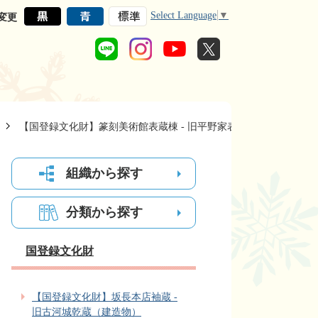
Select Language
▼
変更
【国登録文化財】篆刻美術館表蔵棟 - 旧平野家表蔵棟（建造物）
組織から探す
分類から探す
国登録文化財
【国登録文化財】坂長本店袖蔵 -
旧古河城乾蔵（建造物）