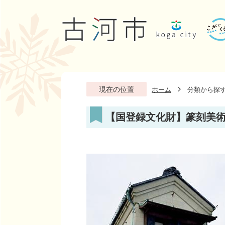
現在の位置
ホーム
分類から探
【国登録文化財】篆刻美術