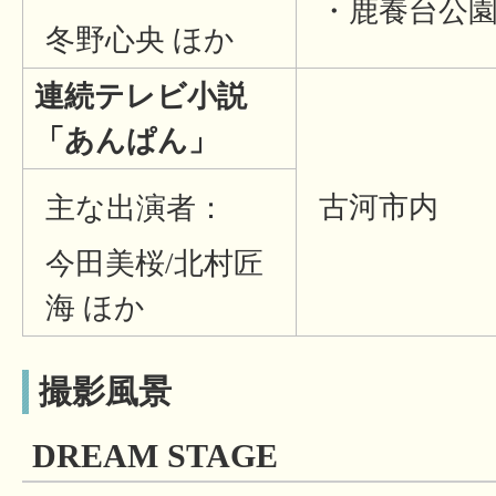
・鹿養台公
冬野心央 ほか
連続テレビ小説
「あんぱん」
古河市内
主な出演者：
今田美桜/北村匠
海 ほか
撮影風景
DREAM STAGE