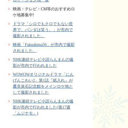
ロケーション地一覧
映画・テレビ・CM等のおすすめロ
ケ地募集中!
ドラマ「シロでもクロでもない世
界で、パンダは笑う。」が市内で
撮影されました。
映画「Fukushima50」が市内で撮影
されました。
NHK連続テレビ小説らんまんの撮
影が市内で行われました
WOWOWオリジナルドラマ「にん
げんこわい2」第1話『紙入れ』が
鷹見泉石記念館をメインロケ地と
して撮影されました
NHK連続テレビ小説らんまんの撮
影が市内で行われました(第17週
「ムジナモ」)