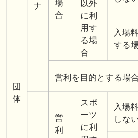
場
以外
ナ
合
に利
用す
入場
る場
する
合
営利を目的とする場
団
体
スポ
入場
ーツ
営
しな
に利
利