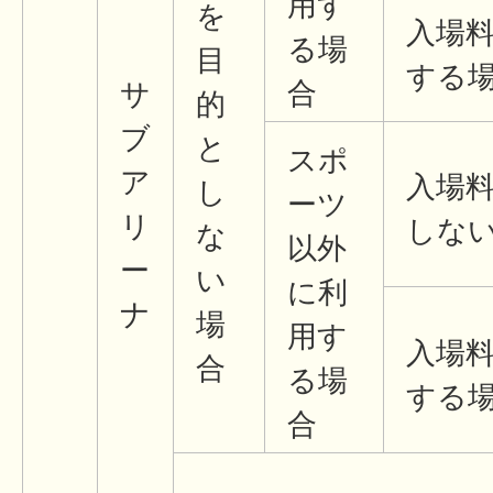
用す
を
入場
る場
目
する
合
サ
的
ブ
と
スポ
ア
入場
し
ーツ
リ
しな
な
以外
ー
い
に利
ナ
場
用す
入場
合
る場
する
合