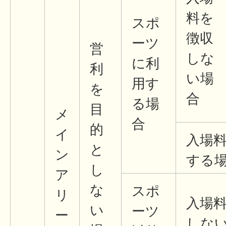
料を
スポ
徴収
ーツ
営
しな
に利
利
い場
用す
を
合
る場
目
メ
合
的
イ
入場
と
ン
する
し
ア
な
スポ
リ
入場
い
ーツ
ー
しな