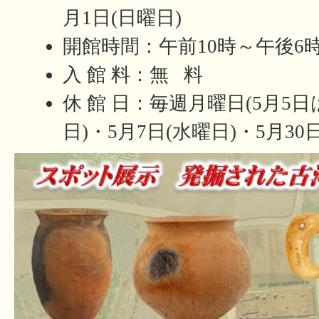
月1日(日曜日)
開館時間：午前10時～午後6
入 館 料：無 料
休 館 日：毎週月曜日(5月5日
日)・5月7日(水曜日)・5月30