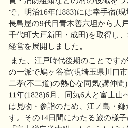
員・消防組頭などの村の役職をつ
で、明治16年(1883)には幸手宿
長島屋の9代目青木善六坦から大戸
千代町大戸新田・成田)を取得し
経営を展開しました。
また、江戸時代後期のことですが
の一派で鳩ヶ谷宿(現埼玉県川口市
二孝(不二道)の熱心な同気(講仲間
11年(1828)6月、同気6人と富士
は見物・参詣のため、江ノ島・鎌
す。その14日間にわたる旅の様