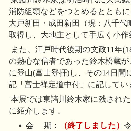
消防組頭などをつとめるとともに、明
大戸新田・成田新田（現：八千代
取得し、大地主として手広く小作
また、江戸時代後期の文政11年(18
の熱心な信者であった鈴木松蔵が
に登山(富士登拝)し、その14日
記「富士禅定道中付」に記してい
本展では東諸川鈴木家に残された
に紹介します。
会 期：
（終了しました）
令