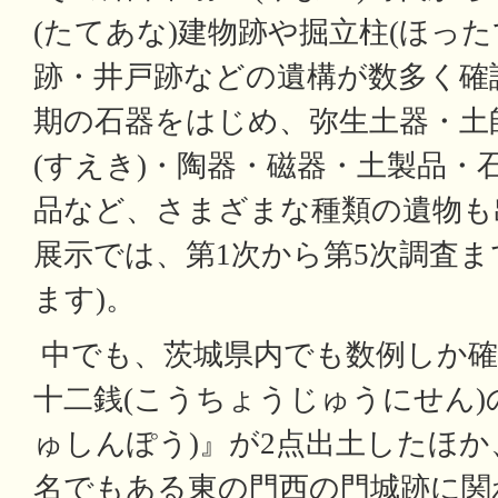
(たてあな)建物跡や掘立柱(ほっ
跡・井戸跡などの遺構が数多く確
期の石器をはじめ、弥生土器・土師
(すえき)・陶器・磁器・土製品・
品など、さまざまな種類の遺物も
展示では、第1次から第5次調査
ます)。
中でも、茨城県内でも数例しか確
十二銭(こうちょうじゅうにせん)
ゅしんぽう)』が2点出土したほ
名でもある東の門西の門城跡に関