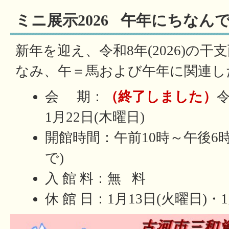
ミニ展示2026 午年にちなん
新年を迎え、令和8年(2026)の干
なみ、午＝馬および午年に関連し
会 期：
（終了しました）
令
1月22日(木曜日)
開館時間：午前10時～午後6時
で)
入 館 料：無 料
休 館 日：1月13日(火曜日)・1