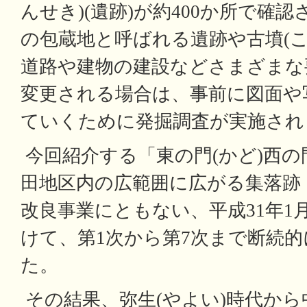
んせき)(遺跡)が約400か所で確
の包蔵地と呼ばれる遺跡や古墳(こ
道路や建物の建設などさまざまな
変更される場合は、事前に図面や
ていくために発掘調査が実施され
今回紹介する「東の門(かど)西の
田地区内の広範囲に広がる集落跡
改良事業にともない、平成31年1
けて、第1次から第7次まで断続
た。
その結果、弥生(やよい)時代か