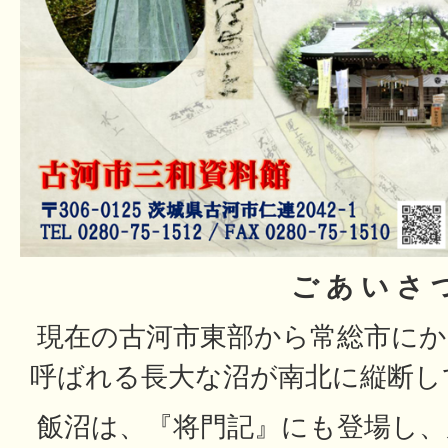
ご あ い さ 
現在の古河市東部から常総市にか
呼ばれる長大な沼が南北に縦断し
飯沼は、『将門記』にも登場し、