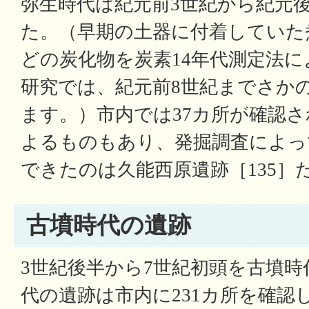
弥生時代は紀元前3世紀から紀元
た。（早期の土器に付着していた
どの炭化物を炭素14年代測定法
研究では、紀元前8世紀までさか
ます。）市内では37カ所が確認
よるものもあり、発掘調査によっ
できたのは久能西原遺跡［135］
古墳時代の遺跡
3世紀後半から7世紀初頭を古墳
代の遺跡は市内に231カ所を確認