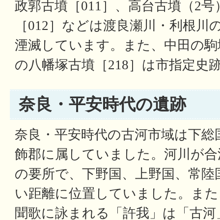
政郭古墳［011］、高台古墳（2号
［012］などは渡良瀬川・利根川
湮滅しています。また、中田の駒塚
の八幡塚古墳［218］は市指定史
奈良・平安時代の遺跡
奈良・平安時代の古河市域は下総
飾郡に属していました。河川が合
の要所で、下野国、上野国、常陸
い距離に位置していました。また
聞歌に詠まれる「許我」は「古河