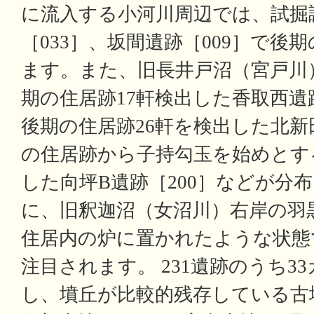
に流入する小河川周辺では、試掘
［033］、坂間遺跡［009］で後
ます。また、旧長井戸沼（宮戸川
期の住居跡17軒検出した香取西遺
後期の住居跡26軒を検出した北新田
の住居跡から子持勾玉を始めとす
した向坪B遺跡［200］などが分
に、旧釈迦沼（女沼川）右岸の羽黒
住居内の炉に置かれたような状態
注目されます。 231遺跡のうち3
し、墳丘が比較的残存している古