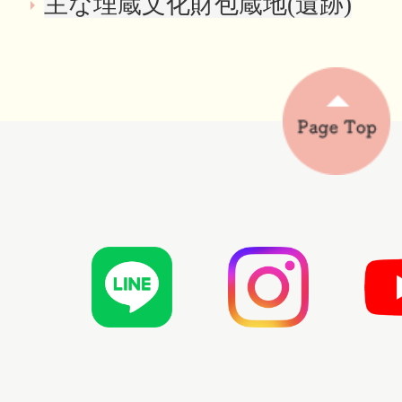
主な埋蔵文化財包蔵地(遺跡)