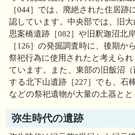
［044］では、廃絶された住居跡
認しています。中央部では、旧大
思案橋遺跡［082］や旧釈迦沼北
［126］の発掘調査時に、後期か
祭祀行為に使用されたと考えられ
ています。また、東部の旧飯沼（
する北下山遺跡［227］でも、石
などの祭祀遺物が大量の土器とと
弥生時代の遺跡