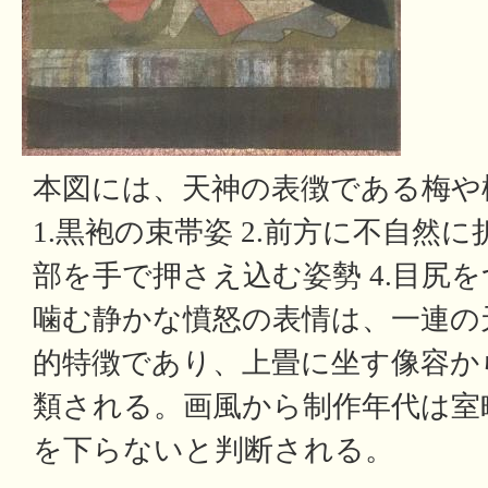
本図には、天神の表徴である梅や
1.黒袍の束帯姿 2.前方に不自然に
部を手で押さえ込む姿勢 4.目尻
噛む静かな憤怒の表情は、一連の
的特徴であり、上畳に坐す像容か
類される。画風から制作年代は室
を下らないと判断される。