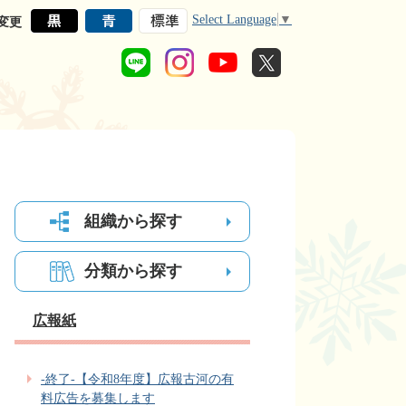
Select Language
▼
変更
組織から探す
分類から探す
広報紙
‐終了‐【令和8年度】広報古河の有
料広告を募集します