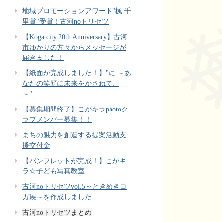
地域プロモーションアワード"楓 千
里賞"受賞！古河noトリセツ
【Koga city 20th Anniversary】古河
市ゆかりの方々からメッセージが
届きました！
【紙面が完成しました！】"に ～あ
なたの笑顔に未来をかさねて、
～"
【募集期間終了】こがキラphotoク
ラブメンバー募集！！
まちの魅力を創造する提案活動支
援交付金
【パンフレットが完成！】こがキ
ラ☆子ども写真教室
古河noトリセツvol.5～ときめきコ
ガ展～を作成しました
古河noトリセツまとめ