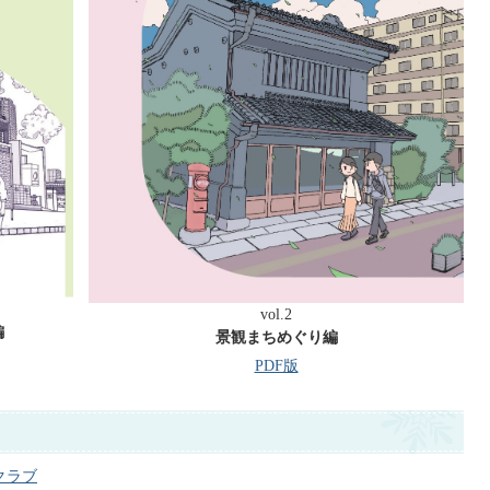
vol.2
編
景観まちめぐり編
PDF版
oクラブ