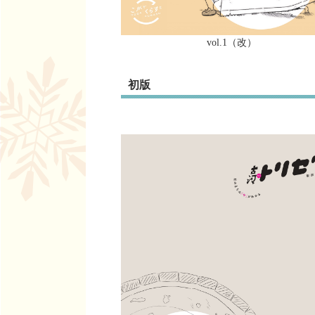
vol.1（改）
初版