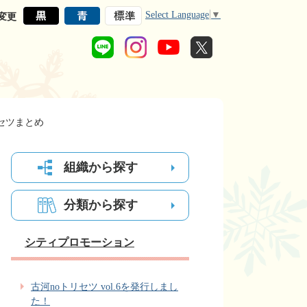
Select Language
▼
変更
リセツまとめ
組織から探す
分類から探す
シティプロモーション
古河noトリセツ vol.6を発行しまし
た！