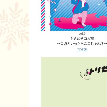
vol.5
ときめきコガ展
〜コガといったらここじゃね？
PDF版