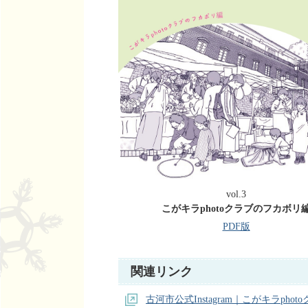
vol.3
こがキラphotoクラブのフカボリ
PDF版
関連リンク
古河市公式Instagram｜こがキラphot