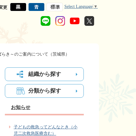
Select Language
▼
変更
ばらき～のご案内について（茨城県）
組織から探す
分類から探す
お知らせ
子どもの救急ってどんなとき（小
児二次救急医療含む）