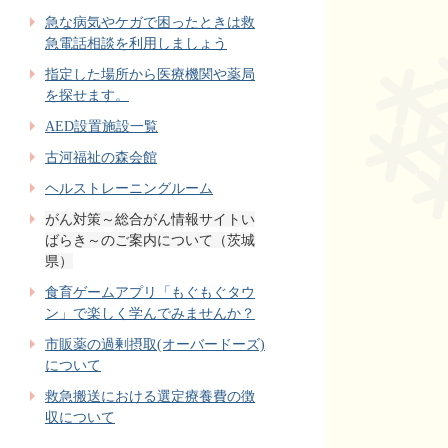
急な病気やケガで困ったときは救
急電話相談を利用しましょう
指定した場所から医療機関や薬局
を探せます。
AED設置施設一覧
古河福祉の森会館
ヘルストレーニングルーム
がん対策～総合がん情報サイトい
ばらき～のご案内について（茨城
県）
食育ゲームアプリ「もぐもぐタウ
ン」で楽しく学んでみませんか？
市販薬の過剰摂取(オーバードーズ)
について
救急搬送における選定療養費の徴
収について