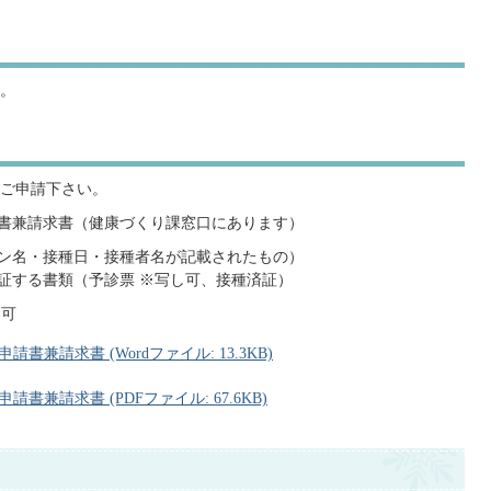
。
ご申請下さい。
請書兼請求書（健康づくり課窓口にあります）
チン名・接種日・接種者名が記載されたもの）
を証する書類（予診票 ※写し可、接種済証）
し可
兼請求書 (Wordファイル: 13.3KB)
兼請求書 (PDFファイル: 67.6KB)