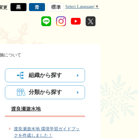
Select Language
▼
変更
実施について
組織から探す
分類から探す
渡良瀬遊水地
渡良瀬遊水地 環境学習ガイドブッ
クを作成しました！