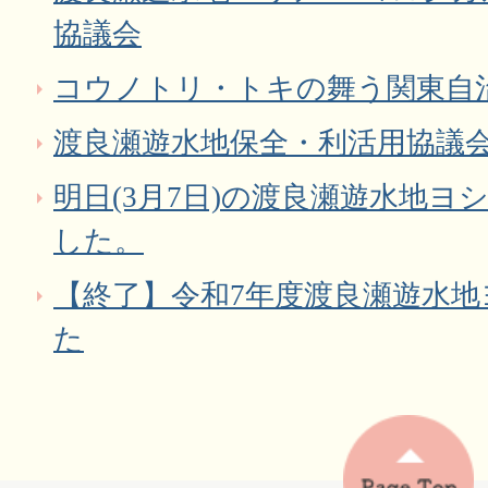
協議会
コウノトリ・トキの舞う関東自
渡良瀬遊水地保全・利活用協議
明日(3月7日)の渡良瀬遊水地
した。
【終了】令和7年度渡良瀬遊水
た