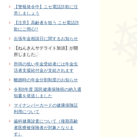
【警報発令中】ニセ電話詐欺に注
意しましょう
【注意】高齢者を狙う ニセ電話詐
欺にご用心!!
出張年金相談日に関するお知らせ
【ねんきんサテライト加須】が開
所しました。
所得の低い年金受給者には年金生
活者支援給付金が支給されます
離婚時の年金分割制度のお知らせ
令和8年度 国民健康保険税の納入通
知書を発送しました
マイナンバーカードの健康保険証
利用について
歯科健康診査について（後期高齢
者医療被保険者が対象となりま
す）