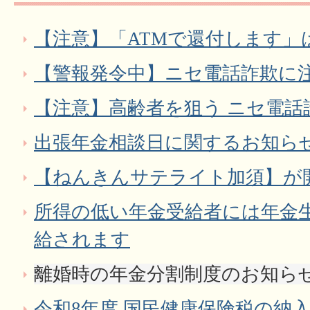
【注意】「ATMで還付します」
【警報発令中】ニセ電話詐欺に
【注意】高齢者を狙う ニセ電話詐
出張年金相談日に関するお知ら
【ねんきんサテライト加須】が
所得の低い年金受給者には年金
給されます
離婚時の年金分割制度のお知ら
令和8年度 国民健康保険税の納