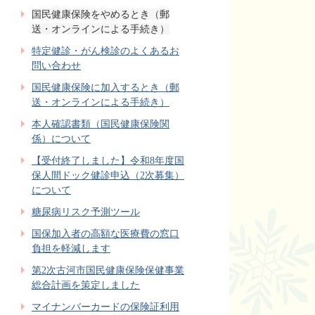
国民健康保険をやめるとき（郵
送・オンラインによる手続き）
特定健診・がん検診のよくあるお
問い合わせ
国民健康保険に加入するとき（郵
送・オンラインによる手続き）
本人確認書類（国民健康保険関
係）について
【受付終了しました】令和8年度国
保人間ドック健診申込（2次募集）
について
糖尿病リスク予測ツール
国保加入者の高額な医療費の窓口
負担を軽減します
第2次古河市国民健康保険保健事業
総合計画を策定しました
マイナンバーカードの保険証利用