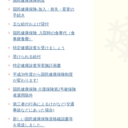
国民健康保険制度
国民健康保険-加入・喪失・変更の
手続き
主な給付および貸付
国民健康保険_入院時の食事代（食
事療養費）
特定健康診査を受けましょう
受けられる給付
特定健康診査等実施計画書
平成30年度から国民健康保険制度
が変わります!
国民健康保険 介護保険第2号被保険
者適用除外
第三者の行為によるけがなど(交通
事故などにあった場合)
新しい国民健康保険資格確認書等
を発送しました。