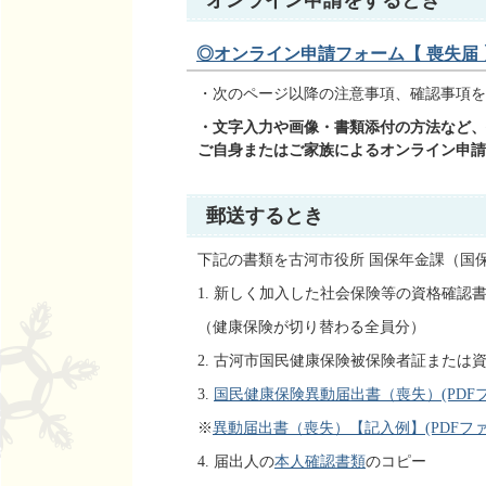
オンライン申請をするとき
◎オンライン申請フォーム【 喪失届 
・次のページ以降の注意事項、確認事項を
・⽂字⼊⼒や画像・書類添付の⽅法など、
ご⾃⾝またはご家族によるオンライン申請
郵送するとき
下記の書類を古河市役所 国保年金課（国
1. 新しく加入した社会保険等の資格確
（健康保険が切り替わる全員分）
2. 古河市国民健康保険被保険者証または
3.
国民健康保険異動届出書（喪失）(PDFファイ
※
異動届出書（喪失）【記入例】(PDFファイル
4. 届出人の
本人確認書類
のコピー