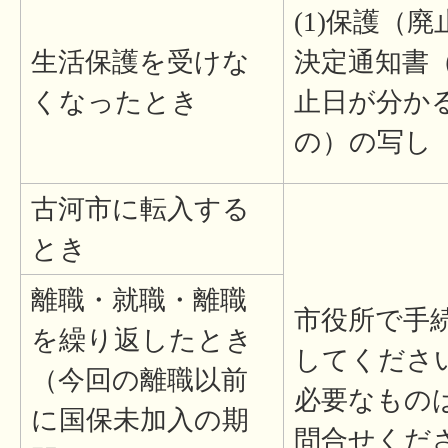
(1)保護（廃
生活保護を受けな
決定通知書
くなったとき
止日が分か
の）の写し
古河市に転入する
とき
離職・就職・離職
市役所で手
を繰り返したとき
してくださ
（今回の離職以前
必要なもの
に国保未加入の期
問合せくだ