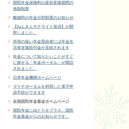
国民年金保険料の産前産後期間の
免除制度
離婚時の年金分割制度のお知らせ
【ねんきんサテライト加須】が開
所しました。
所得の低い年金受給者には年金生
活者支援給付金が支給されます
年金について知りたいことがすぐ
に探せる「年金ポータル」が開設
されました。
日本年金機構ホームページ
マイナポータルを利用した電子申
請手続ができます
全国国民年金基金ホームページ
国民年金にゆとりをプラス。国民
年金基金からのお知らせです。