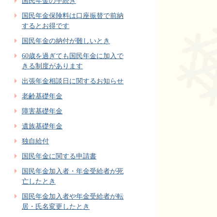
国民年金の手続き
国民年金保険料は口座振替で前納
するとお得です
国民年金の納付が難しいとき
60歳を過ぎても国民年金に加入で
きる制度があります
出張年金相談日に関するお知らせ
老齢基礎年金
障害基礎年金
遺族基礎年金
独自給付
国民年金に関する申請書
国民年金加入者・年金受給者が死
亡したとき
国民年金加入者や年金受給者が転
居・氏名変更したとき