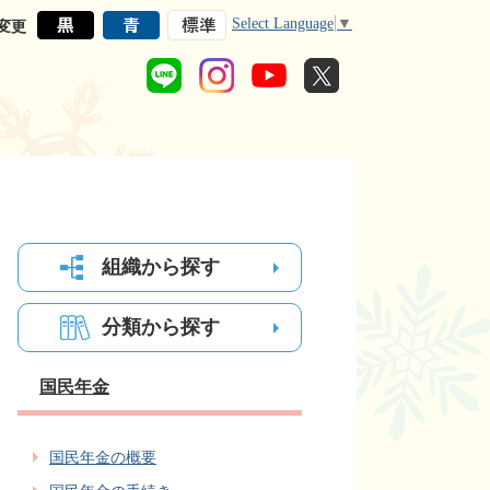
Select Language
▼
変更
組織から探す
分類から探す
国民年金
国民年金の概要