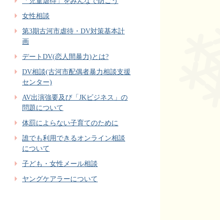
「児童虐待」をみんなで防ごう
女性相談
第3期古河市虐待・DV対策基本計
画
デートDV(恋人間暴力)とは?
DV相談(古河市配偶者暴力相談支援
センター)
AV出演強要及び「JKビジネス」の
問題について
体罰によらない子育てのために
誰でも利用できるオンライン相談
について
子ども・女性メール相談
ヤングケアラーについて