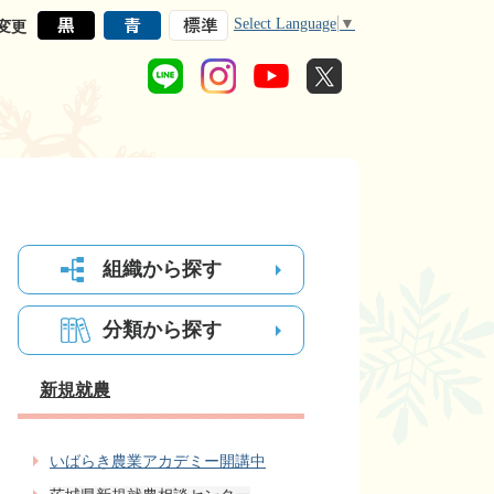
Select Language
▼
変更
組織から探す
分類から探す
新規就農
いばらき農業アカデミー開講中