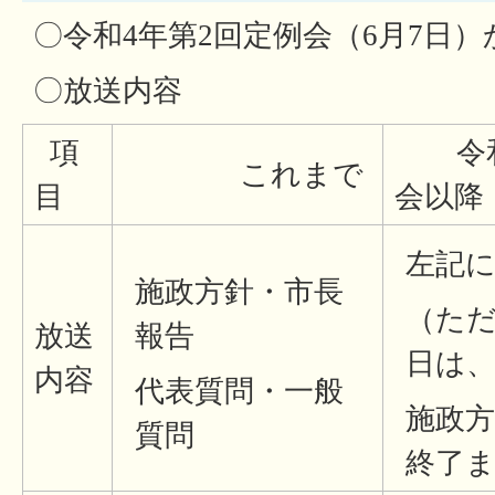
〇令和4年第2回定例会（6月7日
〇放送内容
項
令和4
これまで
目
会以降
左記
施政方針・市長
（た
放送
報告
日は
内容
代表質問・一般
施政方
質問
終了