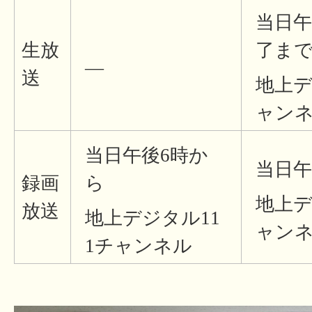
当日午
生放
了ま
―
送
地上デ
ャン
当日午後6時か
当日午
録画
ら
地上デ
放送
地上デジタル11
ャン
1チャンネル