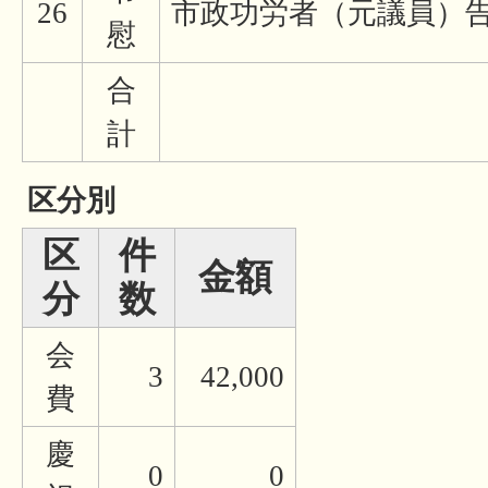
26
市政功労者（元議員）
慰
合
計
区分別
区
件
金額
分
数
会
3
42,000
費
慶
0
0