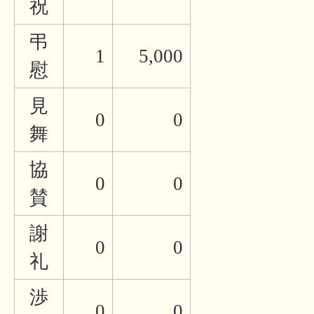
祝
弔
1
5,000
慰
見
0
0
舞
協
0
0
賛
謝
0
0
礼
渉
0
0