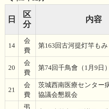
区
日
内容
分
会
14
第163回古河提灯竿も
費
会
20
第74回千鳥會（1月9日
費
会
茨城西南医療センター
21
費
協議会懇親会
弔