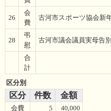
費
会
26
古河市スポーツ協会新
費
弔
28
古河市議会議員実母告
慰
合
計
区分別
区分
件数
金額
会費
5
40,000