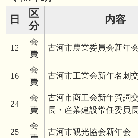
区
日
内容
分
会
12
古河市農業委員会新年
費
会
16
古河市工業会新年名刺
費
会
古河市商工会新年賀詞
24
費
長・産業建設常任委員
会
25
古河市観光協会新年会