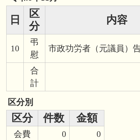
区
日
内容
分
弔
10
市政功労者（元議員）
慰
合
計
区分別
区分
件数
金額
会費
0
0