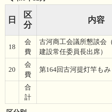
区
日
内容
分
会
古河商工会議所懇談会
18
費
建設常任委員長出席）
会
20
第164回古河提灯竿も
費
合
計