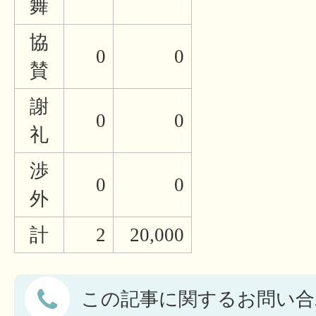
舞
協
0
0
賛
謝
0
0
礼
渉
0
0
外
計
2
20,000
この記事に関するお問い合