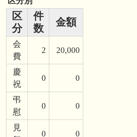
区分別
区
件
金額
分
数
会
2
20,000
費
慶
0
0
祝
弔
0
0
慰
見
0
0