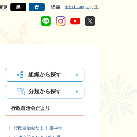
Select Language
▼
変更
組織から探す
分類から探す
行政自治会だより
行政自治会だより 第44号