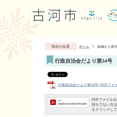
現在の位置
ホーム
組織から探
行政自治会だより第34号
行政自治会だより第34号 (PDFファイル:
PDFファイルを閲
持ちでない方は、左
をクリックし