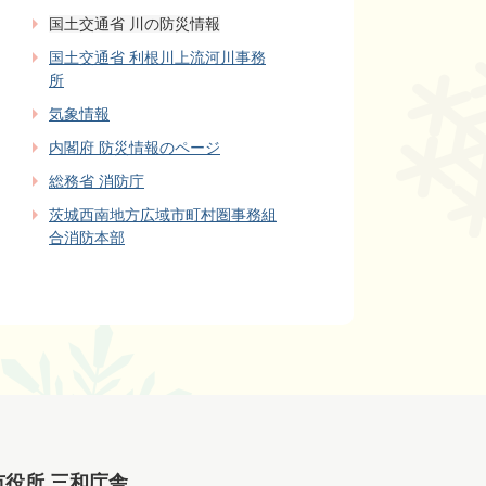
国土交通省 川の防災情報
国土交通省 利根川上流河川事務
所
気象情報
内閣府 防災情報のページ
総務省 消防庁
茨城西南地方広域市町村圏事務組
合消防本部
市役所 三和庁舎