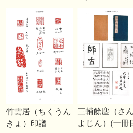
三輔餘塵（さ
竹雲居（ちくうん
よじん）(一冊
きょ）印譜