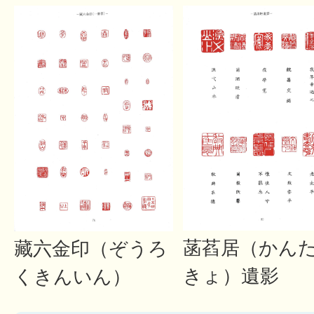
菡萏居（かん
藏六金印（ぞうろ
きょ）遺影
くきんいん）