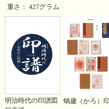
重さ： 427グラム
明治時代の印譜図
蝸廬（かろ）