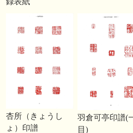
録表紙
杏所（きょうし
羽倉可亭印譜(
ょ）印譜
目)