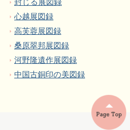
封じる展図録
心越展図録
高芙蓉展図録
桑原翠邦展図録
河野隆遺作展図録
中国古銅印の美図録