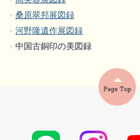
桑原翠邦展図録
河野隆遺作展図録
中国古銅印の美図録