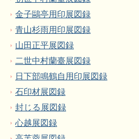
金子鷗亭用印展図録
青山杉雨用印展図録
山田正平展図録
二世中村蘭臺展図録
日下部鳴鶴自用印展図録
石印材展図録
封じる展図録
心越展図録
高芙蓉展図録