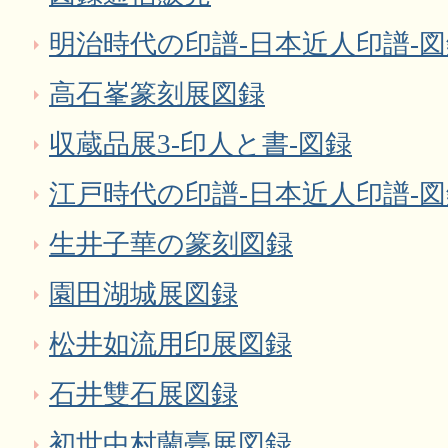
明治時代の印譜-日本近人印譜-
高石峯篆刻展図録
収蔵品展3‐印人と書‐図録
江戸時代の印譜-日本近人印譜-
生井子華の篆刻図録
園田湖城展図録
松井如流用印展図録
石井雙石展図録
初世中村蘭臺展図録