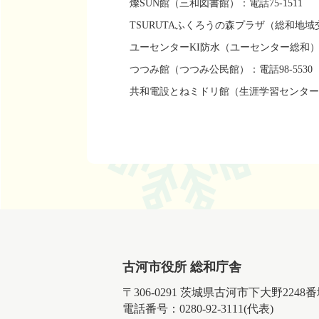
燦SUN館（三和図書館）：電話75-1511
TSURUTAふくろうの森プラザ（総和地域交
ユーセンターKI防水（ユーセンター総和）：電
つつみ館（つつみ公民館）：電話98-5530
共和電設とねミドリ館（生涯学習センター総和
古河市役所 総和庁舎
〒306-0291 茨城県古河市下大野2248
電話番号：0280-92-3111(代表)