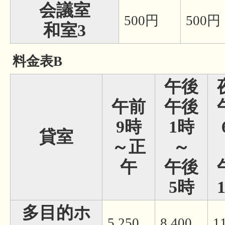
会議室
500円
500円
和室3
料金表B
午後
午前
午後
9時
1時
貸室
～正
～
午
午後
5時
多目的ホ
5,250
8,400
1