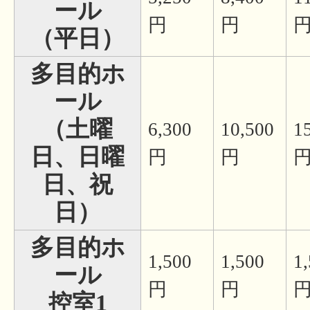
ール
円
円
（平日）
多目的ホ
ール
（土曜
6,300
10,500
1
日、日曜
円
円
日、祝
日）
多目的ホ
1,500
1,500
1
ール
円
円
控室1