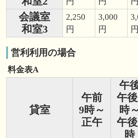
和室2
円
円
会議室
2,250
3,000
3
和室3
円
円
営利利用の場合
料金表A
午
午前
午後
貸室
9時～
時
正午
午後
時