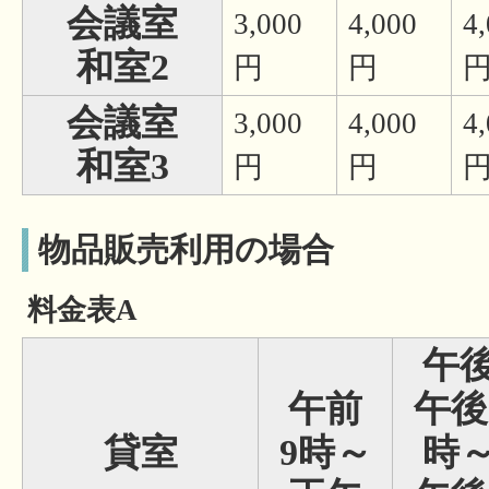
会議室
3,000
4,000
4
和室2
円
円
会議室
3,000
4,000
4
和室3
円
円
物品販売利用の場合
料金表A
午
午前
午後
貸室
9時～
時