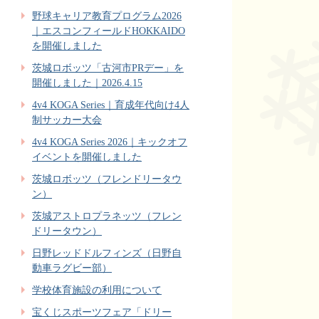
野球キャリア教育プログラム2026
｜エスコンフィールドHOKKAIDO
を開催しました
茨城ロボッツ「古河市PRデー」を
開催しました｜2026.4.15
4v4 KOGA Series｜育成年代向け4人
制サッカー大会
4v4 KOGA Series 2026｜キックオフ
イベントを開催しました
茨城ロボッツ（フレンドリータウ
ン）
茨城アストロプラネッツ（フレン
ドリータウン）
日野レッドドルフィンズ（日野自
動車ラグビー部）
学校体育施設の利用について
宝くじスポーツフェア「ドリー