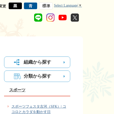
Select Language
▼
変更
組織から探す
分類から探す
スポーツ
スポーツフェスタ古河（SFK）| コ
コロとカラダを動かす日