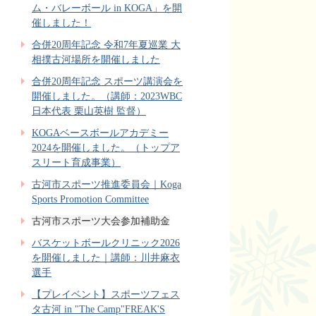
ム・バレーボール in KOGA」を開
催しました！
合併20周年記念 令和7年夏巡業 大
相撲古河場所を開催しました
合併20周年記念 スポーツ講演会を
開催しました。（講師：2023WBC
日本代表 栗山英樹 監督）
KOGAベースボールアカデミー
2024を開催しました。（トップア
スリート育成事業）
古河市スポーツ推進委員会｜Koga
Sports Promotion Committee
古河市スポーツ大会参加補助金
バスケットボールクリニック2026
を開催しました｜講師：川井麻衣
選手
【プレイベント】スポーツフェス
タ古河 in "The Camp"FREAK'S