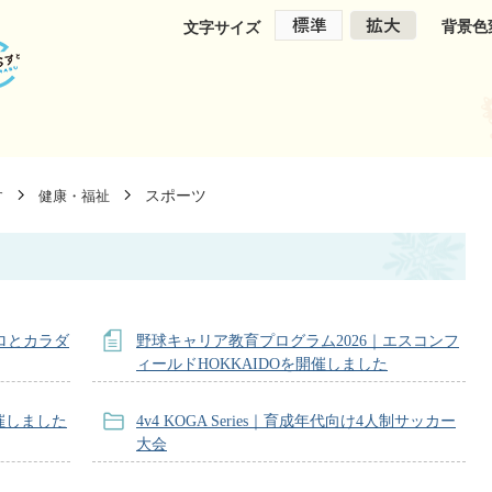
背景色
文字サイズ
スポーツ
す
健康・福祉
コロとカラダ
野球キャリア教育プログラム2026｜エスコンフ
ィールドHOKKAIDOを開催しました
催しました
4v4 KOGA Series｜育成年代向け4人制サッカー
大会