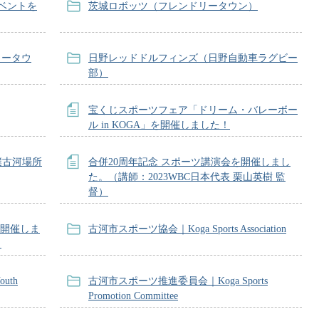
フイベントを
茨城ロボッツ（フレンドリータウン）
リータウ
日野レッドドルフィンズ（日野自動車ラグビー
部）
宝くじスポーツフェア「ドリーム・バレーボー
ル in KOGA」を開催しました！
撲古河場所
合併20周年記念 スポーツ講演会を開催しまし
た。（講師：2023WBC日本代表 栗山英樹 監
督）
を開催しま
古河市スポーツ協会｜Koga Sports Association
）
uth
古河市スポーツ推進委員会｜Koga Sports
Promotion Committee