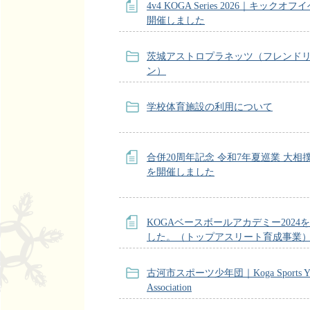
4v4 KOGA Series 2026｜キックオ
開催しました
茨城アストロプラネッツ（フレンド
ン）
学校体育施設の利用について
合併20周年記念 令和7年夏巡業 大相
を開催しました
KOGAベースボールアカデミー2024
した。（トップアスリート育成事業
古河市スポーツ少年団｜Koga Sports Yo
Association