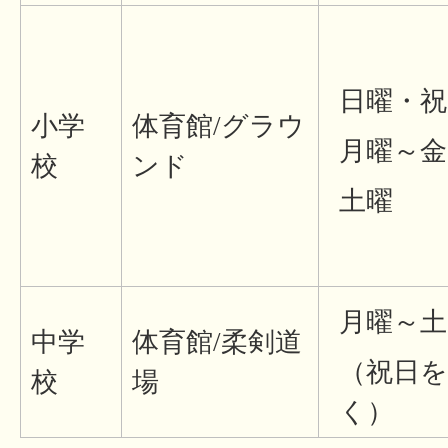
日曜・祝
小学
体育館/グラウ
月曜～金
校
ンド
土曜
月曜～土
中学
体育館/柔剣道
（祝日を
校
場
く）