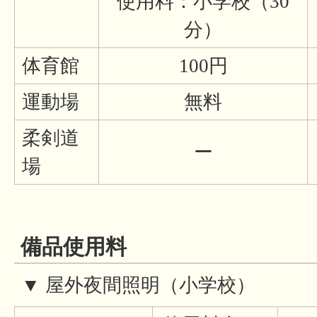
使用料：小学校（30
分）
体育館
100円
運動場
無料
柔剣道
ー
場
備品使用料
▼ 屋外夜間照明（小学校）