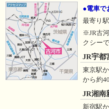
●電車で
最寄り駅
※JR古
クシーで
JR宇
東京駅か
から約4
JR湘
新宿駅か