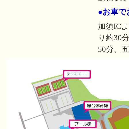
●お車で
加須IC
り約30
50分、五