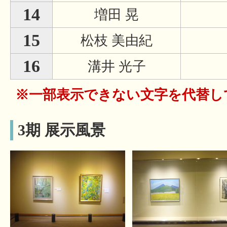
14
増田 晃
15
松枝 美由紀
16
溝井 光子
※一部表示できない文字を代替し
3期 展示風景