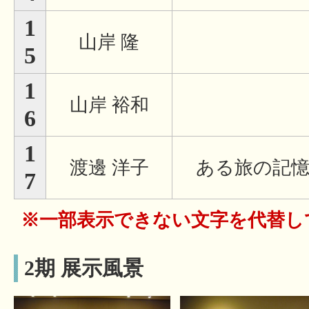
1
山岸 隆
5
1
山岸 裕和
6
1
渡邊 洋子
ある旅の記
7
※一部表示できない文字を代替し
2期 展示風景