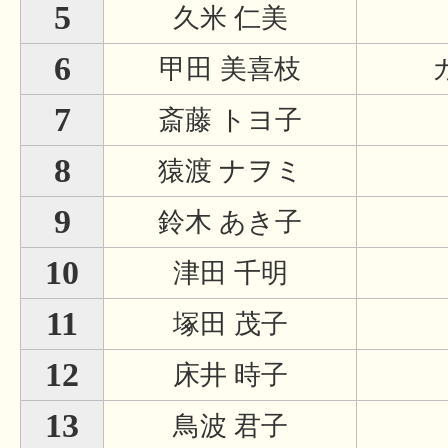
5
久米 仁美
6
甲田 美喜枝
7
斎藤 トヨ子
8
猿渡 ナヲミ
9
鈴木 あき子
10
津田 千明
11
塚田 茂子
12
床井 時子
13
鳥波 君子