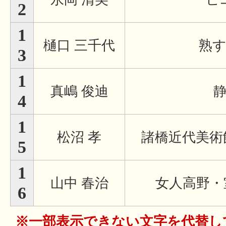
2
1
樋口 三千代
熟
3
1
真嶋 俊迪
4
1
松沼 孝
諸橋近代美術
5
1
山中 春治
女人高野・
6
※一部表示できない文字を代替し