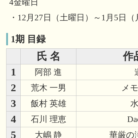
4金曜日
・12月27日（土曜日）～1月5日
1期 目録
氏 名
作
1
阿部 進
2
荒木 一男
メ
3
飯村 英雄
4
石川 理恵
Da
5
大嶋 静
華厳の