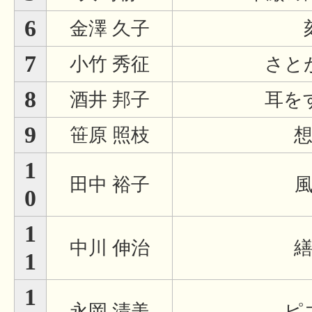
6
金澤 久子
7
小竹 秀征
さと
8
酒井 邦子
耳を
9
笹原 照枝
1
田中 裕子
0
1
中川 伸治
1
1
永岡 清美
ピ