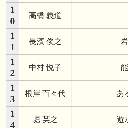
1
高橋 義道
0
1
長濱 俊之
1
1
中村 悦子
2
1
根岸 百々代
あ
3
1
堀 英之
遊
4