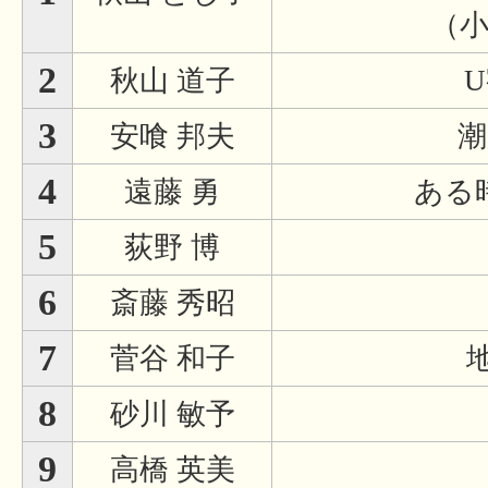
（
2
秋山 道子
3
安喰 邦夫
潮
4
遠藤 勇
ある
5
荻野 博
6
斎藤 秀昭
7
菅谷 和子
8
砂川 敏予
9
高橋 英美