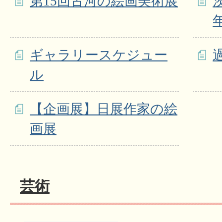
第15回古河の絵画美術展
ギャラリースケジュー
ル
【企画展】日展作家の絵
画展
芸術