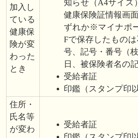
知らせ（A4サイズ
加入し
健康保険証情報画
ている
ずれか※マイナポー
健康保
Fで保存したもの
険が変
号、記号・番号（
わった
日、被保険者名の
とき
受給者証
印鑑（スタンプ印
住所・
氏名等
受給者証
が変わ
印鑑（スタンプ印