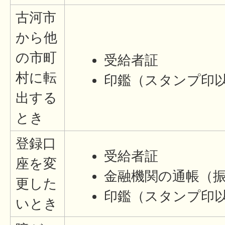
古河市
から他
の市町
受給者証
村に転
印鑑（スタンプ印
出する
とき
登録口
受給者証
座を変
金融機関の通帳（
更した
印鑑（スタンプ印
いとき