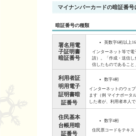
マイナンバーカードの暗証番号
暗証番号の種類
英数字6桁以上1
署名用電
子証明書
インターネット等で電子
暗証番号
請）。「作成・送信し
信したものであること
利用者証
数字4桁
明用電子
インターネットのウェブ
証明書暗
ます（例 マイナポータ
した者が、利用者本人で
証番号
住民基本
数字4桁
台帳用暗
住民票コードをテキス
証番号