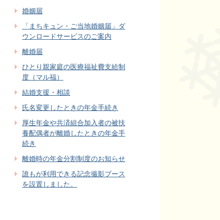
婚姻届
「まちキュン・ご当地婚姻届」ダ
ウンロードサービスのご案内
離婚届
ひとり親家庭の医療福祉費支給制
度（マル福）
結婚支援・相談
氏名変更したときの年金手続き
厚生年金や共済組合加入者の被扶
養配偶者が離婚したときの年金手
続き
離婚時の年金分割制度のお知らせ
誰もが利用できる記念撮影ブース
を設置しました。