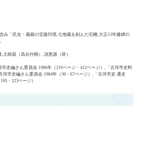
含み「氏女・義親の宝篋印塔,七地蔵を刻んだ石幢,大正15年建碑の
。
器,土師器（高台付椀）,須恵器（坏）
市史編さん委員会 1986年（219ページ・412ページ）,「古河市史料
河市史編さん委員会 1984年（30・67ページ）,「古河市史 通史
195・223ページ）