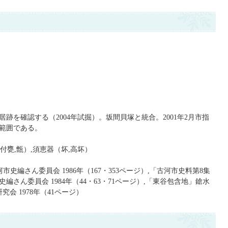
跡を確認する（2004年試掘）。坂間貝塚と統合。2001年2月市指
範囲である。
台付甕,甑）,須恵器（坏,高坏）
史編さん委員会 1986年（167・353ページ）,「古河市史料第8集
さん委員会 1984年（44・63・71ページ）,「東谷包含地」鎗水
会 1978年（41ページ）