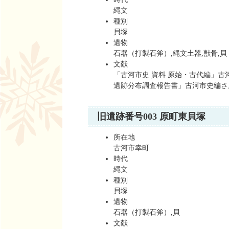
縄文
種別
貝塚
遺物
石器（打製石斧）,縄文土器,獣骨,貝
文献
「古河市史 資料 原始・古代編」古河
遺跡分布調査報告書」古河市史編さん委
旧遺跡番号003 原町東貝塚
所在地
古河市幸町
時代
縄文
種別
貝塚
遺物
石器（打製石斧）,貝
文献