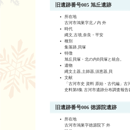
旧遺跡番号005 旭丘遺跡
所在地
古河市鴻巣字北ノ内 外
時代
縄文,古墳,奈良・平安
種別
集落跡,貝塚
特徴
旭丘貝塚・北の内B貝塚と統合。
遺物
縄文土器,土師器,須恵器,貝
文献
「古河市史 資料 原始・古代編」古河市
史料第8集 古河市遺跡分布調査報告書
旧遺跡番号006 徳源院遺跡
所在地
古河市鴻巣字徳源院下 外