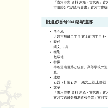
「古河市史 資料 原始・古代編」古河
市遺跡分布調査報告書」古河市史編さん
旧遺跡番号004 狢塚遺跡
所在地
古河市旭町二丁目,東本町四丁目 外
時代
縄文,古墳
種別
包蔵地
特徴
牛谷道南遺跡と統合。高等学校の造成時
査。
遺物
石器（打製石斧）,縄文土器,土師器
文献
「古河市史 資料 原始・古代編」古河市
古河市遺跡分布調査報告書」古河市史編