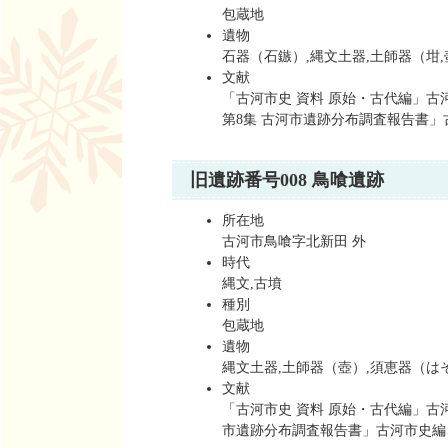
包蔵地
遺物
石器（石鏃）,縄文土器,土師器（坩,
文献
「古河市史 資料 原始・古代編」古河
第8集 古河市遺跡分布調査報告書」古
旧遺跡番号008 鳥喰遺跡
所在地
古河市鳥喰字北新田 外
時代
縄文,古墳
種別
包蔵地
遺物
縄文土器,土師器（壺）,須恵器（は
文献
「古河市史 資料 原始・古代編」古河
市遺跡分布調査報告書」古河市史編さん