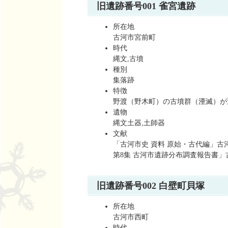
旧遺跡番号001 雀宮遺跡
所在地
古河市宮前町
時代
縄文,古墳
種別
集落跡
特徴
野渡（野木町）の古墳群（湮滅）が
遺物
縄文土器,土師器
文献
「古河市史 資料 原始・古代編」古河
第8集 古河市遺跡分布調査報告書」古
旧遺跡番号002 白壁町貝塚
所在地
古河市西町
時代