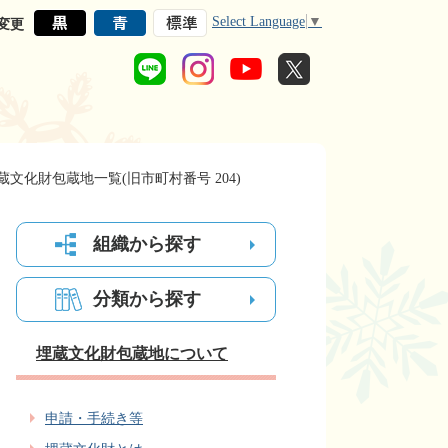
Select Language
▼
変更
蔵文化財包蔵地一覧(旧市町村番号 204)
組織から探す
分類から探す
埋蔵文化財包蔵地について
申請・手続き等