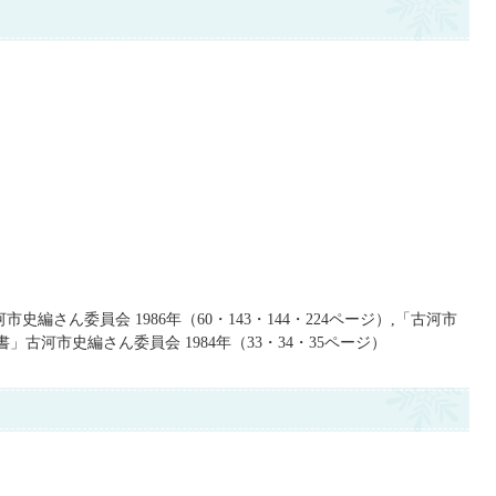
史編さん委員会 1986年（60・143・144・224ページ）,「古河市
」古河市史編さん委員会 1984年（33・34・35ページ）