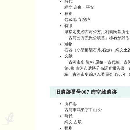
時代
縄文,奈良・平安
種別
包蔵地,寺院跡
特徴
県指定史跡古河公方足利義氏墓所を
「古河公方義氏公墳墓」標石が残る
遺物
石器（小型磨製石斧,石鏃）,縄文土
文献
「古河市史 資料 原始・古代編」古河
第8集 古河市遺跡分布調査報告書」古
編」古河市史編さん委員会 1988年（
旧遺跡番号007 虚空蔵遺跡
所在地
古河市鴻巣字中山 外
時代
縄文,古墳
種別