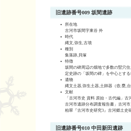
旧遺跡番号009 坂間遺跡
所在地
古河市坂間字東谷 外
時代
縄文,弥生,古墳
種別
集落跡,貝塚
特徴
坂間の碑周辺の畑地で多数の竪穴住居
定史跡の「坂間の碑」を中心とする
遺物
縄文土器,弥生土器,土師器（壺,甕,
文献
「古河市史 資料 原始・古代編」古河市
古河市遺跡分布調査報告書」古河市史編
柏翠『古河市史研究3』古河郷土史研究
旧遺跡番号010 中田新田遺跡