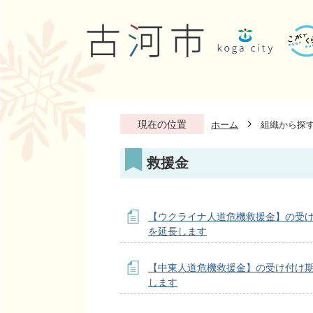
現在の位置
ホーム
組織から探
救援金
【ウクライナ人道危機救援金】の受
を延長します
【中東人道危機救援金】の受け付け
します