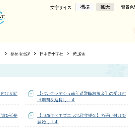
背景色
文字サイズ
救援金
す
福祉推進課
日本赤十字社
け付け期間
【バングラデシュ南部避難民救援金】の受け付
け期間を延長します
期間を延長
【2026年ベネズエラ地震救援金】の受け付けを
開始します