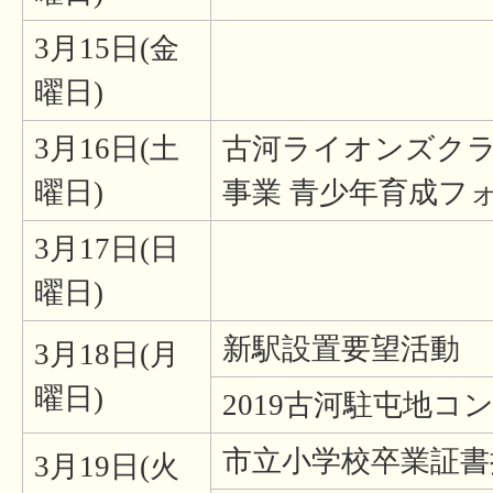
3月15日(金
曜日)
3月16日(土
古河ライオンズク
曜日)
事業 青少年育成フォ
3月17日(日
曜日)
新駅設置要望活動
3月18日(月
曜日)
2019古河駐屯地コ
市立小学校卒業証書
3月19日(火