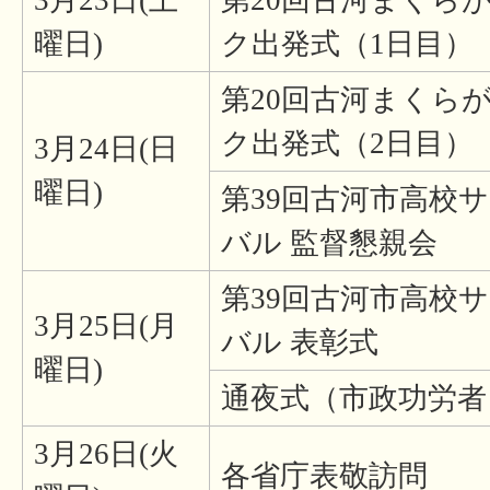
3月23日(土
第20回古河まくら
曜日)
ク出発式（1日目）
第20回古河まくら
ク出発式（2日目）
3月24日(日
曜日)
第39回古河市高校
バル 監督懇親会
第39回古河市高校
3月25日(月
バル 表彰式
曜日)
通夜式（市政功労者
3月26日(火
各省庁表敬訪問