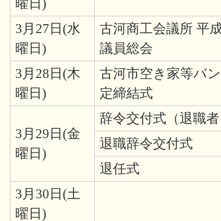
曜日)
3月27日(水
古河商工会議所 平成
曜日)
議員総会
3月28日(木
古河市空き家等バ
曜日)
定締結式
辞令交付式（退職
3月29日(金
退職辞令交付式
曜日)
退任式
3月30日(土
曜日)