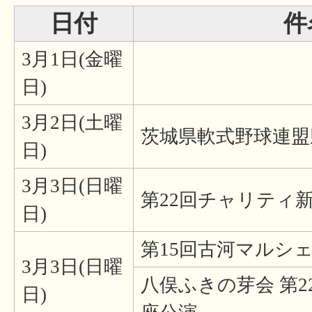
日付
件
3月1日(金曜
日)
3月2日(土曜
茨城県軟式野球連盟
日)
3月3日(日曜
第22回チャリティ
日)
第15回古河マルシ
3月3日(日曜
八俣ふきの芽会 第
日)