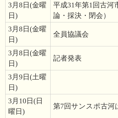
3月8日(金曜
平成31年第1回古
日)
論・採決・閉会）
3月8日(金曜
全員協議会
日)
3月8日(金曜
記者発表
日)
3月9日(土曜
日)
3月10日(日
第7回サンスポ古河
曜日)