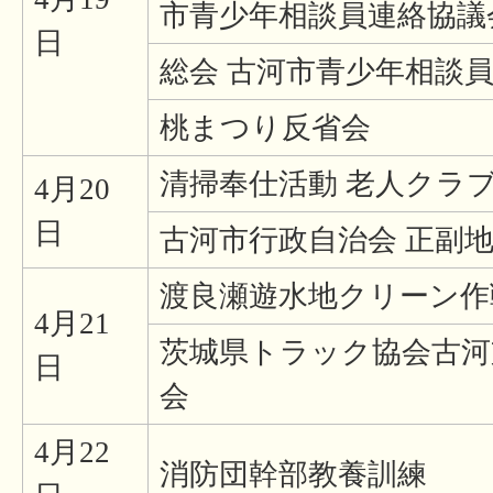
市青少年相談員連絡協議
日
総会 古河市青少年相談
桃まつり反省会
清掃奉仕活動 老人クラ
4月20
日
古河市行政自治会 正副
渡良瀬遊水地クリーン作戦
4月21
茨城県トラック協会古河
日
会
4月22
消防団幹部教養訓練