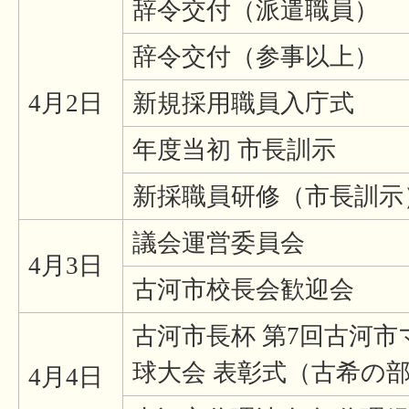
辞令交付（派遣職員）
辞令交付（参事以上）
4月2日
新規採用職員入庁式
年度当初 市長訓示
新採職員研修（市長訓示
議会運営委員会
4月3日
古河市校長会歓迎会
古河市長杯 第7回古河
球大会 表彰式（古希の
4月4日