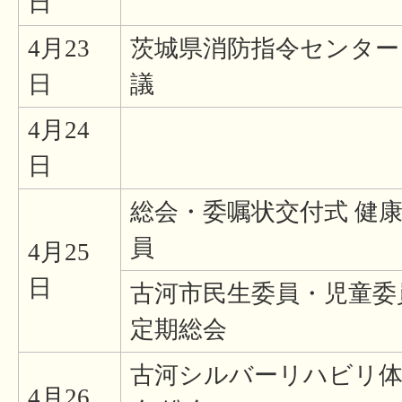
日
4月23
茨城県消防指令センター
日
議
4月24
日
総会・委嘱状交付式 健
員
4月25
日
古河市民生委員・児童委
定期総会
古河シルバーリハビリ体
4月26