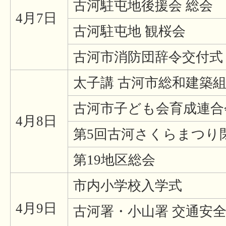
古河駐屯地後援会 総会
4月7日
古河駐屯地 観桜会
古河市消防団辞令交付式
太子講 古河市総和建築
古河市子ども会育成連合
4月8日
第5回古河さくらまつり
第19地区総会
市内小学校入学式
4月9日
古河署・小山署 交通安