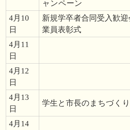
ャンペーン
4月10
新規学卒者合同受入歓迎
日
業員表彰式
4月11
日
4月12
日
4月13
学生と市長のまちづくり
日
4月14