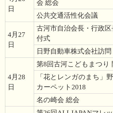
会 総会
日
公共交通活性化会議
古河市自治会長・行政区
4月27
付式
日
日野自動車株式会社訪問
第8回古河こどもまつり 
4月28
「花とレンガのまち」
日
カーペット2018
名の崎会 総会
第26回ALLJAPANマ