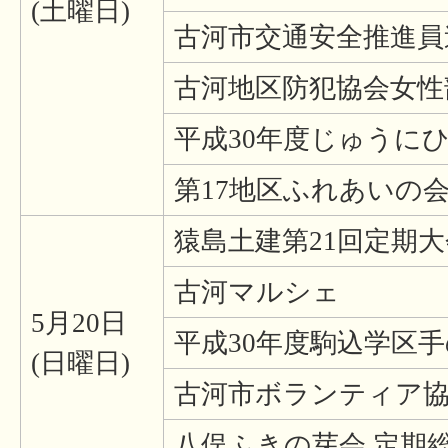
(土曜日)
古河市交通安全推進員
古河地区防犯協会女性
平成30年度じゅうに
第17地区ふれあいの
猿島土建第21回定期大
古河マルシェ
5月20日
平成30年度駒込学区
(日曜日)
古河市ボランティア
八俣ふきの芽会 定期