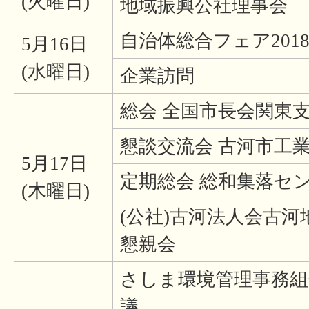
(火曜日)
地域振興公社理事会
自治体総合フェア201
5月16日
(水曜日)
企業訪問
総会 全国市長会関東
懇談交流会 古河市工
5月17日
定期総会 総和集落セ
(木曜日)
(公社)古河法人会古河
懇親会
さしま環境管理事務組
議