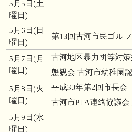
5月5日(土
曜日)
5月6日(日
第13回古河市民ゴル
曜日)
古河地区暴力団等対策
5月7日(月
曜日)
懇親会 古河市幼稚園
平成30年第2回市長会
5月8日(火
曜日)
古河市PTA連絡協議会
5月9日(水
曜日)