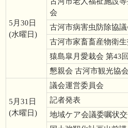
古河市老人福祉施設等
会
5月30日
古河市病害虫防除協
(水曜日)
古河市家畜畜産物衛
猿島皐月愛栽会 第43
懇親会 古河市観光協
議会運営委員会
記者発表
5月31日
(木曜日)
地域ケア会議委嘱状交