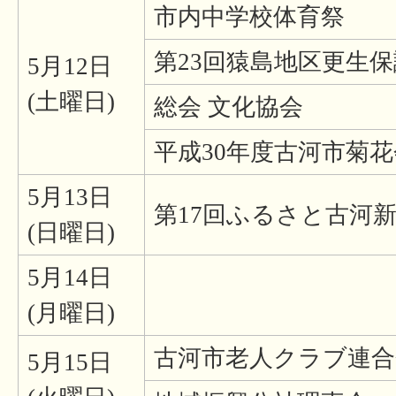
市内中学校体育祭
第23回猿島地区更生
5月12日
(土曜日)
総会 文化協会
平成30年度古河市菊
5月13日
第17回ふるさと古河
(日曜日)
5月14日
(月曜日)
古河市老人クラブ連合
5月15日