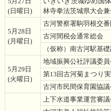
5月27日
いきいき茨城ゆめ国
(日曜日)
林寺拳法茨城県大会兼
古河警察署駒羽根交番
5月28日
古河間税会通常総会
(月曜日)
（仮称）南古河駅基礎
地域振興公社評議委員
5月29日
第13回古河菊まつり実
(火曜日)
古河市民間保育園協議
上下水道事業運営審議