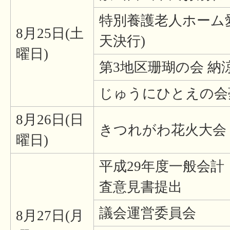
特別養護老人ホーム愛
8月25日(土
天決行)
曜日)
第3地区珊瑚の会 納
じゅうにひとえの会
8月26日(日
きつれがわ花火大会
曜日)
平成29年度一般会
査意見書提出
議会運営委員会
8月27日(月