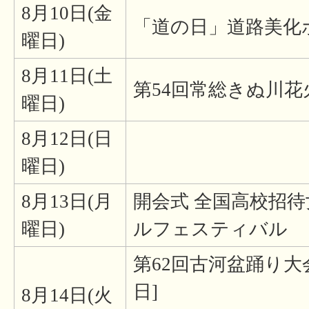
8月10日(金
「道の日」道路美化
曜日)
8月11日(土
第54回常総きぬ川花
曜日)
8月12日(日
曜日)
8月13日(月
開会式 全国高校招
曜日)
ルフェスティバル
第62回古河盆踊り大
日]
8月14日(火