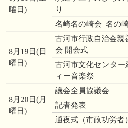
曜日)
り
名崎名の崎会 名の
古河市行政自治会親
会 開会式
8月19日(日
曜日)
古河市文化センター
ィー音楽祭
議会全員協議会
8月20日(月
記者発表
曜日)
通夜式（市政功労者