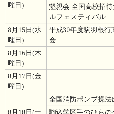
曜日)
懇親会 全国高校招
ルフェスティバル
8月15日(水
平成30年度駒羽根
曜日)
会
8月16日(木
曜日)
8月17日(金
曜日)
全国消防ポンプ操法
8月18日(土
駒込学区手のひらの