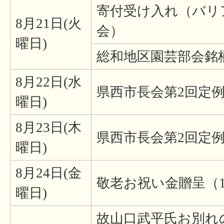
寄付受け入れ（バリ
8月21日(火
会）
曜日)
総和地区園芸部会銘
8月22日(水
県西市長会第2回定
曜日)
8月23日(木
県西市長会第2回定
曜日)
8月24日(金
敬老お祝い金贈呈（
曜日)
故山口武平氏お別れ