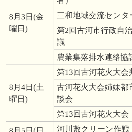
者）
三和地域交流センタ
8月3日(金
曜日)
第2回古河市行政自
議
農業集落排水連絡協
第13回古河花火大会
8月4日(土
古河花火大会姉妹都
曜日)
談会
第13回古河花火大会
河川敷クリーン作戦
8月5日(日